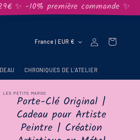
9€ ✨ -10% première commande ✨
✨Li
Pays/région
Connexion
Panier
France | EUR €
ADEAU
CHRONIQUES DE L'ATELIER
LES PETITS MAROO
Porte-Clé Original |
Cadeau pour Artiste
Peintre | Création