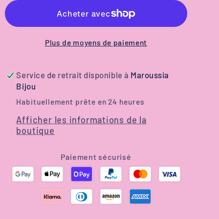
Clé
Clé
Original
Original
|
|
Cadeau
Cadeau
Plus de moyens de paiement
pour
pour
Artiste
Artiste
Service de retrait disponible à
Maroussia
Peintre
Peintre
Bijou
|
|
Habituellement prête en 24 heures
Création
Création
Afficher les informations de la
Artistique
Artistique
boutique
en
en
Métal
Métal
Paiement sécurisé
Émaillé
Émaillé