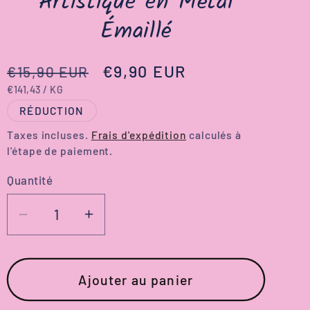
Artistique en Métal
Émaillé
Prix
Prix
€9,90 EUR
€15,90 EUR
PRIX
PAR
€141,43
/
KG
habituel
promotionnel
UNITAIRE
RÉDUCTION
Taxes incluses.
Frais d'expédition
calculés à
l'étape de paiement.
Quantité
Réduire
Augmenter
la
la
quantité
quantité
de
de
Ajouter au panier
Porte-
Porte-