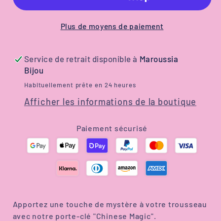
Original
Original
&quot;Chinese
&quot;Chinese
Magic&quot;
Magic&quot;
Plus de moyens de paiement
|
|
Chat
Chat
Service de retrait disponible à
Maroussia
Noir
Noir
Bijou
et
et
Habituellement prête en 24 heures
Blanc
Blanc
Afficher les informations de la boutique
avec
avec
Loupe
Loupe
Paiement sécurisé
et
et
Livre
Livre
de
de
Magie
Magie
Jaune
Jaune
Apportez une touche de mystère à votre trousseau
avec notre porte-clé "Chinese Magic".