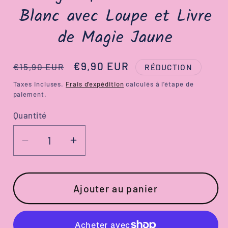
Blanc avec Loupe et Livre
de Magie Jaune
Prix
Prix
€9,90 EUR
€15,90 EUR
RÉDUCTION
habituel
promotionnel
Taxes incluses.
Frais d'expédition
calculés à l'étape de
paiement.
Quantité
Réduire
Augmenter
la
la
quantité
quantité
de
de
Ajouter au panier
Porte-
Porte-
Clé
Clé