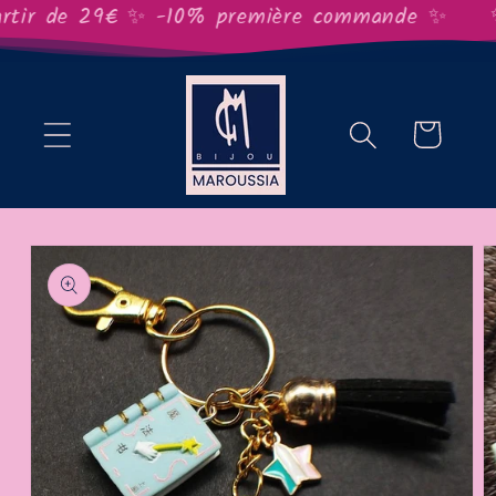
et
rtir de 29€ ✨ -10% première commande ✨
✨L
passer
au
contenu
Panier
Passer aux
informations
produits