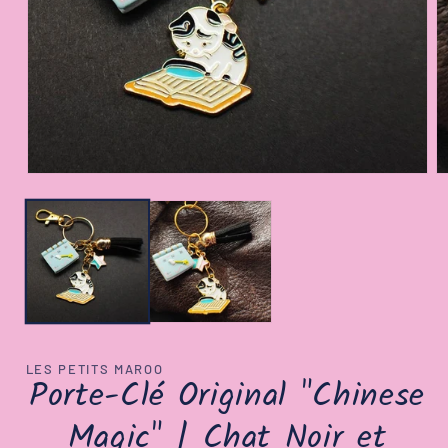
Ouvrir
Ou
le
le
média
m
1
2
dans
d
une
u
fenêtre
fe
modale
m
LES PETITS MAROO
Porte-Clé Original "Chinese
Magic" | Chat Noir et