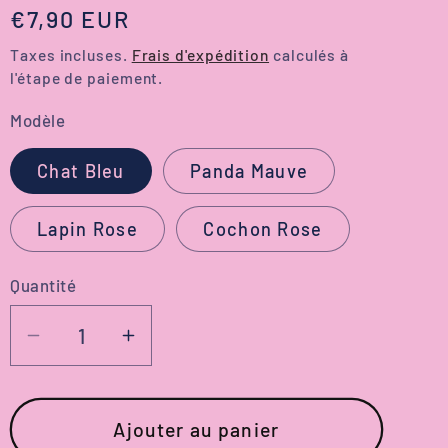
Prix
€7,90 EUR
habituel
Taxes incluses.
Frais d'expédition
calculés à
l'étape de paiement.
Modèle
Chat Bleu
Panda Mauve
Lapin Rose
Cochon Rose
Quantité
Réduire
Augmenter
la
la
quantité
quantité
de
de
Ajouter au panier