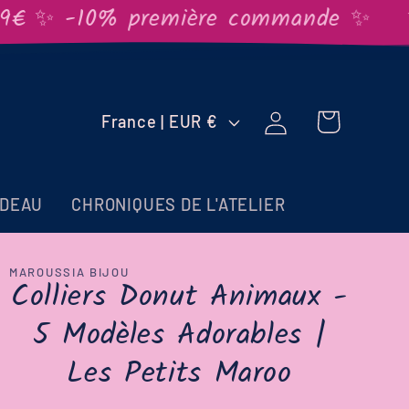
 ✨ -10% première commande ✨
✨Livr
Pays/région
Connexion
Panier
France | EUR €
ADEAU
CHRONIQUES DE L'ATELIER
MAROUSSIA BIJOU
Colliers Donut Animaux -
5 Modèles Adorables |
Les Petits Maroo