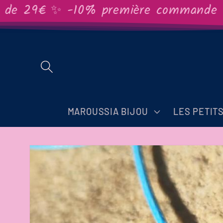
et
e 29€ ✨ -10% première commande ✨
passer
au
contenu
MAROUSSIA BIJOU
LES PETIT
Passer aux
informations
produits