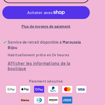
Colliers
Colliers
Donut
Donut
Animaux
Animaux
-
-
5
5
Plus de moyens de paiement
Modèles
Modèles
Adorables
Adorables
Service de retrait disponible à
Maroussia
|
|
Bijou
Les
Les
Habituellement prête en 24 heures
Petits
Petits
Afficher les informations de la
Maroo
Maroo
boutique
Paiement sécurisé