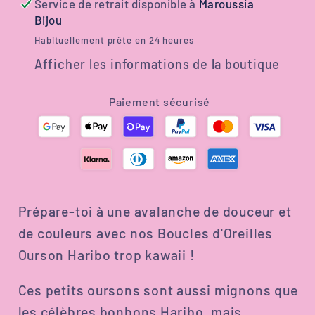
Service de retrait disponible à
Maroussia
modèles
modèles
Bijou
différents
différents
Habituellement prête en 24 heures
à
à
Afficher les informations de la boutique
croquer
croquer
Paiement sécurisé
Prépare-toi à une avalanche de douceur et
de couleurs avec nos Boucles d'Oreilles
Ourson Haribo trop kawaii !
Ces petits oursons sont aussi mignons que
les célèbres bonbons Haribo, mais