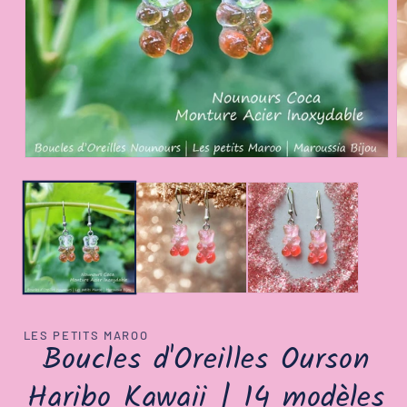
Ouvrir
Ou
le
le
média
m
1
2
dans
d
une
u
fenêtre
fe
modale
m
LES PETITS MAROO
Boucles d'Oreilles Ourson
Haribo Kawaii | 14 modèles