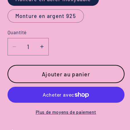
Blanc
Jaune
Bleu
Rose
Clair
Monture en argent 925
Foncé
Quantité
Réduire
Augmenter
la
la
quantité
quantité
de
de
Ajouter au panier
Boucles
Boucles
d&#39;Oreilles
d&#39;Oreilles
Ourson
Ourson
Haribo
Haribo
Kawaii
Kawaii
Plus de moyens de paiement
|
|
14
14