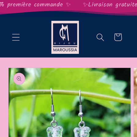
et
 première commande ✨
✨Livraison gratuite 
passer
au
contenu
Panier
Passer aux
informations
produits