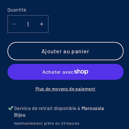
Quantité
Réduire
Augmenter
la
la
quantité
quantité
de
de
Ajouter au panier
Bague
Bague
Rose
Rose
Rouge
Rouge
|
|
Cœur
Cœur
Plus de moyens de paiement
Rose
Rose
et
et
Service de retrait disponible à
Maroussia
Argent
Argent
Bijou
Habituellement prête en 24 heures