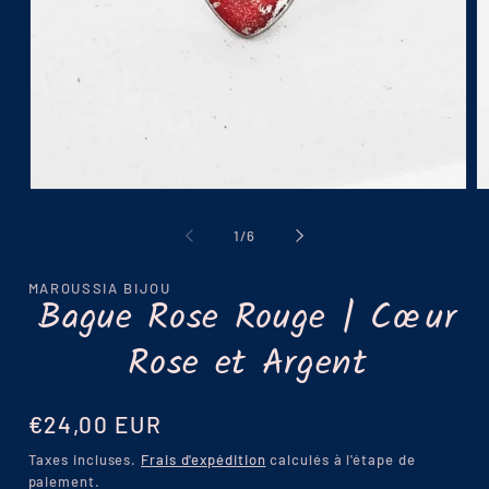
Ouvrir
Ou
le
le
média
m
de
1
/
6
1
2
dans
d
une
u
MAROUSSIA BIJOU
fenêtre
fe
Bague Rose Rouge | Cœur
modale
m
Rose et Argent
Prix
€24,00 EUR
habituel
Taxes incluses.
Frais d'expédition
calculés à l'étape de
paiement.