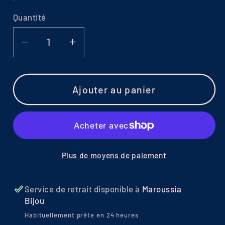
Quantité
Réduire
Augmenter
la
la
quantité
quantité
de
de
Ajouter au panier
Bague
Bague
Pulsation
Pulsation
lente
lente
|
|
Cœur
Cœur
Plus de moyens de paiement
Bleu
Bleu
et
et
Service de retrait disponible à
Maroussia
Argent
Argent
Bijou
Habituellement prête en 24 heures