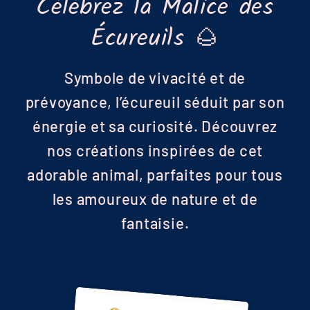
Célébrez la Malice des
c
Écureuils 🌰
t
Symbole de vivacité et de
i
prévoyance, l’écureuil séduit par son
o
énergie et sa curiosité. Découvrez
nos créations inspirées de cet
n
adorable animal, parfaites pour tous
:
les amoureux de nature et de
fantaisie.