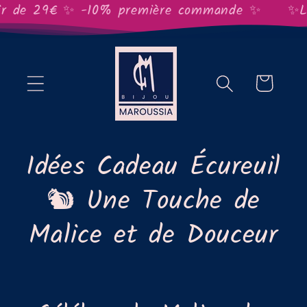
et
r de 29€ ✨ -10% première commande ✨
✨Livra
passer
au
contenu
Panier
C
Idées Cadeau Écureuil
o
🐿️ Une Touche de
l
Malice et de Douceur
l
e